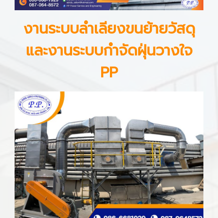
งานระบบลำเลียงขนย้ายวัสดุ
และงานระบบกำจัดฝุ่นวางใจ
PP