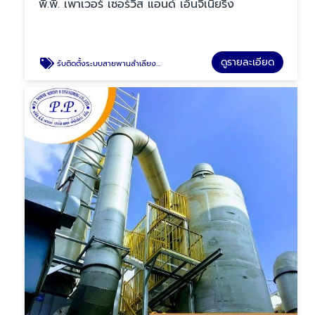
พี.พี. เพาเวอร์ เซอร์วิส แอนด์ เอ็นจิเนียริ่ง
ดูรายละเอียด
รับติดตั้งระบบสายพานลำเลียง (Screw conveyor)