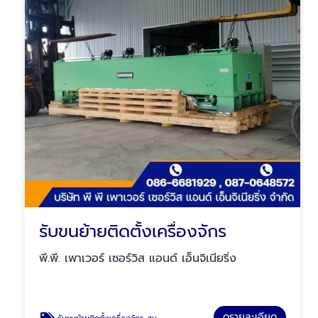
รับขนย้ายติดตั้งเครื่องจักร
พี.พี. เพาเวอร์ เซอร์วิส แอนด์ เอ็นจิเนียริ่ง
ดูรายละเอียด